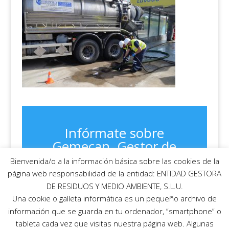
Infórmate sobre
Gemecan. Gestor de
residuos autorizado
Bienvenida/o a la información básica sobre las cookies de la
página web responsabilidad de la entidad: ENTIDAD GESTORA
Escríbenos, recuerda, Gemecan somos
DE RESIDUOS Y MEDIO AMBIENTE, S.L.U.
Gestor de residuos Autorizado en Telde
Una cookie o galleta informática es un pequeño archivo de
(Gran Canaria) y en Santa Cruz de Tenerife
información que se guarda en tu ordenador, “smartphone” o
(Tenerife)
tableta cada vez que visitas nuestra página web. Algunas