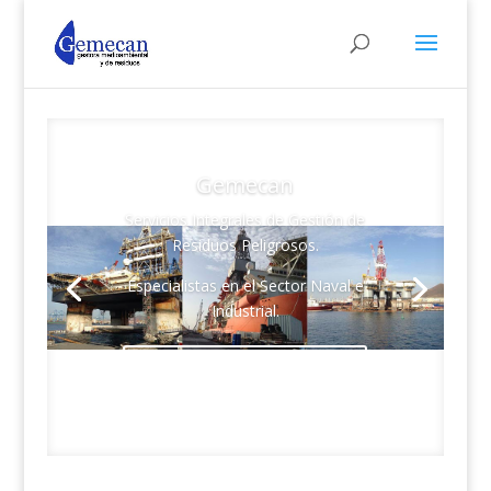
Gemecan
Servicios Integrales de Gestión de
Residuos Peligrosos.
Especialistas en el Sector Naval e
Industrial.
Conoce la Empresa