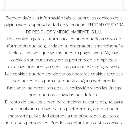
Categorías
Bienvenida/o a la información básica sobre las cookies de la
No hay categorías
página web responsabilidad de la entidad: ENTIDAD GESTORA
DE RESIDUOS Y MEDIO AMBIENTE, S.L.U.
Meta
Una cookie o galleta informática es un pequeño archivo de
Acceder
información que se guarda en tu ordenador, “smartphone” o
tableta cada vez que visitas nuestra página web. Algunas
Feed de entradas
cookies son nuestras y otras pertenecen a empresas
Feed de comentarios
externas que prestan servicios para nuestra página web.
WordPress.org
Las cookies pueden ser de varios tipos: las cookies técnicas
son necesarias para que nuestra página web pueda
funcionar, no necesitan de tu autorización y son las únicas
que tenemos activadas por defecto.
Política de Calidad y Medio Ambiente
El resto de cookies sirven para mejorar nuestra página, para
Compromiso con la protección de datos
personalizarla en base a tus preferencias, o para poder
personales
mostrarte publicidad ajustada a tus búsquedas, gustos e
Política de Cookies
intereses personales. Puedes aceptar todas estas cookies
Política de privacidad y canal ético